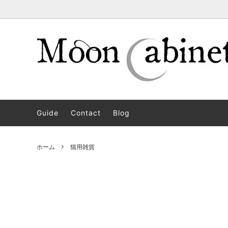
インテリア雑貨
猫にまつわる雑貨
ファッ
Nathali
tsumugu.
天気雨
Guide
Contact
Blog
ホーム
猫用雑貨