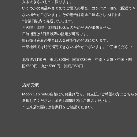
入る大きさのものに限ります。
いくつかの商品をまとめてご購入の場合、コンパクト便では配送でき
ない場合がございます。その場合は別途ご連絡さしあげます。
2営業日以内で発送いたします。
＊火曜・水曜・木曜は店休日のため発送が出来ません。
日時指定は5日目以降の指定が可能です。
銀行振り込みの場合は入金確認後の発送になります。
一部地域では時間指定できない場合がございます。ご了承ください。
北海道/1,110円 東北/890円 関東/780円 中部・近畿・中国・四
国/730円 九州/780円 沖縄/950円
店頭受取
Moon Cabinetの店舗にてお受け取り、お支払いご希望の方はこちら
選択してください。原則2週間以内にご来店ください。
＊ご来店の際には営業日をご確認ください。