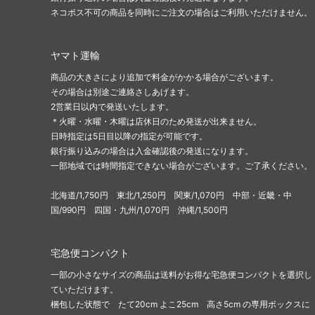
ネコポス不可の商品を同時にご注文の場合はご利用いただけません。
ヤマト運輸
商品の大きさにより追加で料金がかかる場合がございます。
その場合は別途ご連絡さしあげます。
2営業日以内で発送いたします。
＊火曜・水曜・木曜は店休日のため発送が出来ません。
日時指定は5日目以降の指定が可能です。
銀行振り込みの場合は入金確認後の発送になります。
一部地域では時間指定できない場合がございます。ご了承ください。
北海道/1,750円 東北/1,250円 関東/1,070円 中部・近畿・中
国/990円 四国・九州/1,070円 沖縄/1,500円
宅急便コンパクト
一部の小さなサイズの商品は送料がお得な宅急便コンパクトを選択し
ていただけます。
梱包した状態で たて20cm よこ25cm 高さ5cm の専用ボックスに