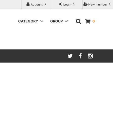
Account
Login
New member
CATEGORY
GROUP
0
猫用雑貨
CAT IN DA HOUSE!