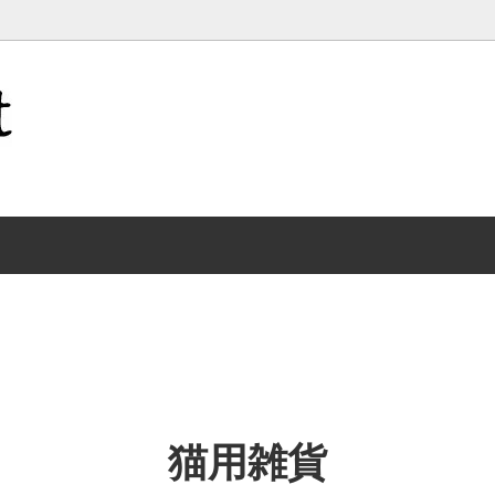
ション雑貨
e Lete
キッチン雑貨
松尾ミユキ
猫用雑貨